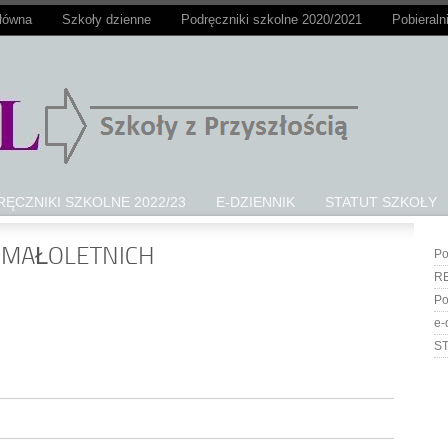
główna
Szkoły dzienne
Podręczniki szkolne 2020/2021
Pobieraln
ĘCZNIKI SZKOLNE 2022/23
E-DZIENNIK
STATUT SZKOŁY
 MAŁOLETNICH
Po
R
Po
e-
ST