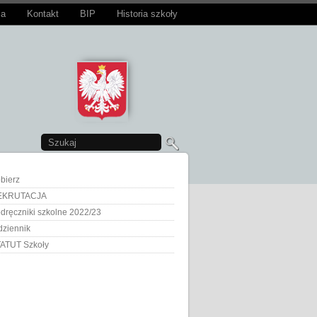
ia
Kontakt
BIP
Historia szkoły
bierz
EKRUTACJA
dręczniki szkolne 2022/23
dziennik
ATUT Szkoły